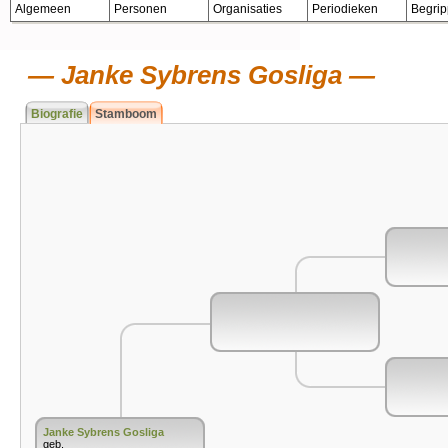
Algemeen
Personen
Organisaties
Periodieken
Begri
Janke Sybrens Gosliga
Biografie
Stamboom
Janke Sybrens Gosliga
geb.