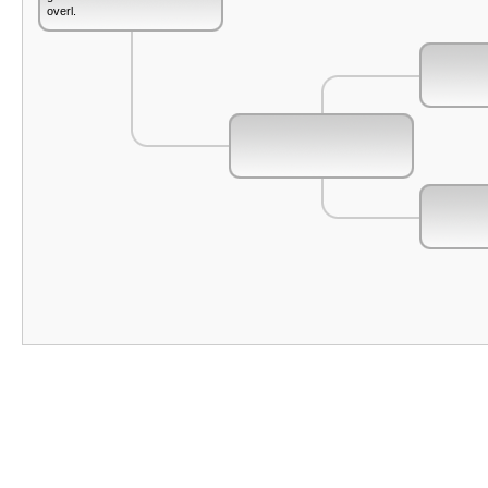
overl.