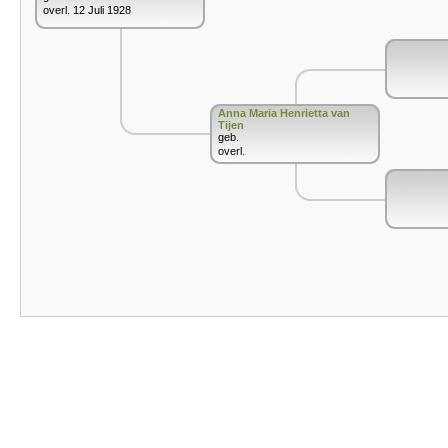
overl. 12 Juli 1928
Anna Maria Henrietta van
Tijen
geb.
overl.