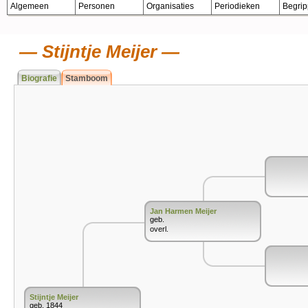
Algemeen
Personen
Organisaties
Periodieken
Begri
Stijntje Meijer
Biografie
Stamboom
Jan Harmen Meijer
geb.
overl.
Stijntje Meijer
geb. 1844