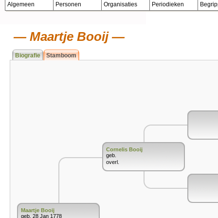
Algemeen
Personen
Organisaties
Periodieken
Begri
Maartje Booij
Biografie
Stamboom
Cornelis Booij
geb.
overl.
Maartje Booij
geb. 28 Jan 1778