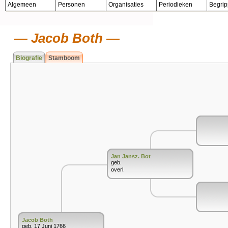
Algemeen
Personen
Organisaties
Periodieken
Begri
Jacob Both
Biografie
Stamboom
Jan Jansz. Bot
geb.
overl.
Jacob Both
geb. 17 Juni 1766