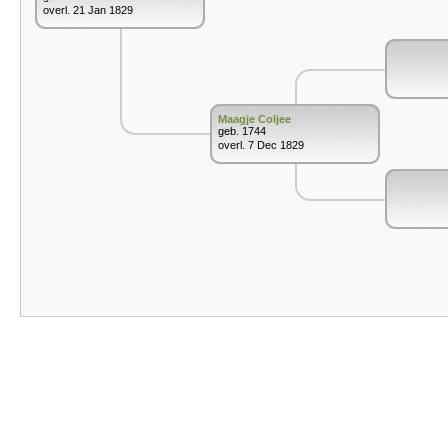
overl. 21 Jan 1829
Maagje Coljee
geb. 1744
overl. 7 Dec 1829