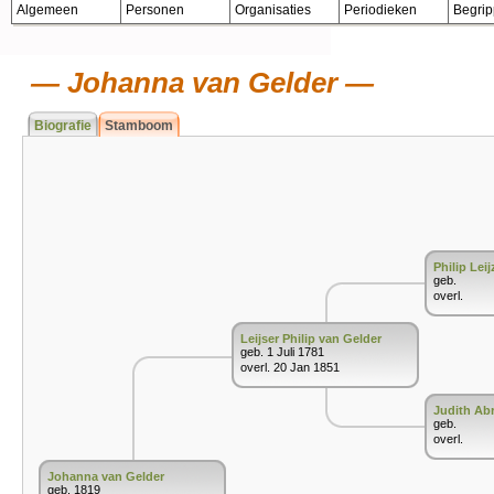
Algemeen
Personen
Organisaties
Periodieken
Begri
Johanna van Gelder
Biografie
Stamboom
Philip Lei
geb.
overl.
Leijser Philip van Gelder
geb. 1 Juli 1781
overl. 20 Jan 1851
Judith A
geb.
overl.
Johanna van Gelder
geb. 1819