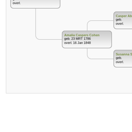
overl.
Casper A
geb.
overl.
Amalia Caspers Cohen
geb. 23 MRT 1786
overl. 16 Jan 1848
Susanna S
geb.
overl.