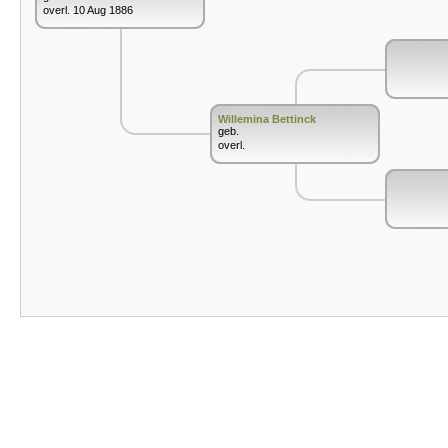
overl. 10 Aug 1886
Willemina Bettinck
geb.
overl.