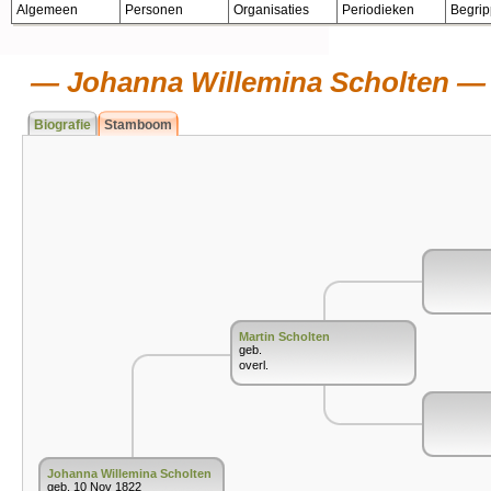
Algemeen
Personen
Organisaties
Periodieken
Begri
Johanna Willemina Scholten
Biografie
Stamboom
Martin Scholten
geb.
overl.
Johanna Willemina Scholten
geb. 10 Nov 1822