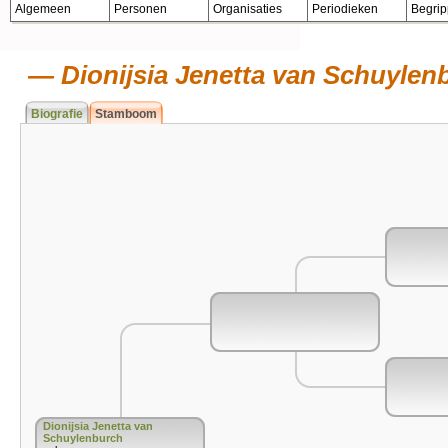
Algemeen
Personen
Organisaties
Periodieken
Begri
Dionijsia Jenetta van Schuylen
Biografie
Stamboom
Dionijsia Jenetta van
Schuylenburch