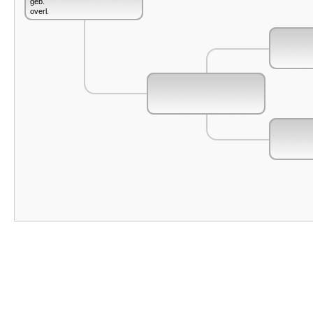
geb.
overl.