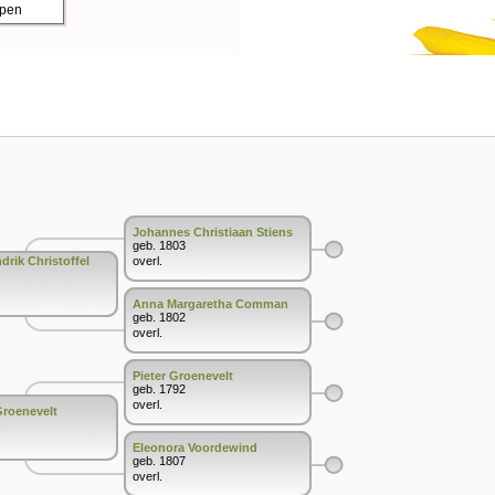
ppen
Johannes Christiaan Stiens
geb. 1803
rik Christoffel
overl.
Anna Margaretha Comman
geb. 1802
overl.
Pieter Groenevelt
geb. 1792
overl.
Groenevelt
Eleonora Voordewind
geb. 1807
overl.