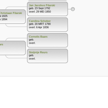
Jan Jacobus Filarski
geb. 23 Sept 1792
overl. 29 MEI 1850
hristiaan Filarski
ni 1825
b 1894
Carolina Scheber
geb. 20 MRT 1790
overl. 6 Apr 1836
Cornelis Baars
geb.
overl.
ars
Steijntje Reurs
geb.
overl.