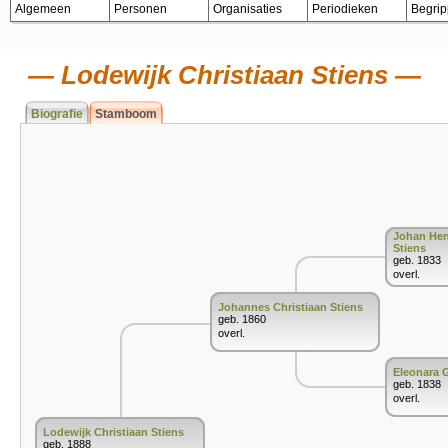
Algemeen
Personen
Organisaties
Periodieken
Begri
Lodewijk Christiaan Stiens
Biografie
Stamboom
Johan Hend
Stiens
geb. 1833
overl.
Johannes Christiaan Stiens
geb. 1860
overl.
Eleonara 
geb. 1838
overl.
Lodewijk Christiaan Stiens
geb. 1888