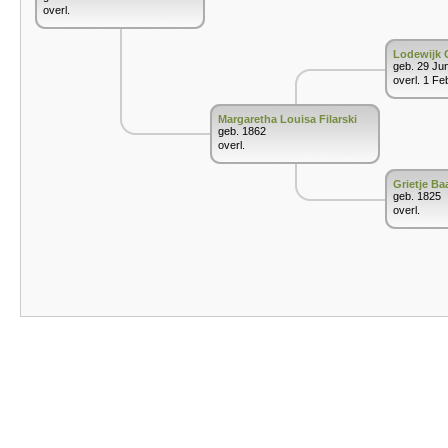
overl.
Lodewijk C
geb. 29 Ju
overl. 1 Fe
Margaretha Louisa Filarski
geb. 1862
overl.
Grietje Ba
geb. 1825
overl.