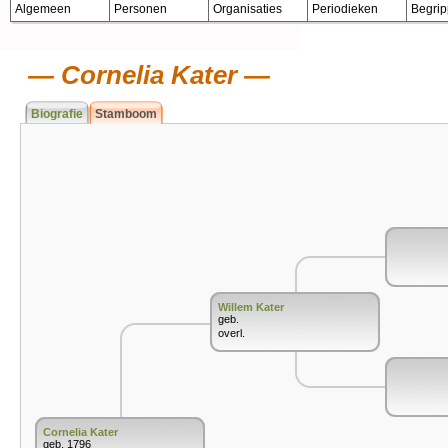
Algemeen
Personen
Organisaties
Periodieken
Begri
Cornelia Kater
Biografie
Stamboom
Willem Kater
geb.
overl.
Cornelia Kater
geb. 1796