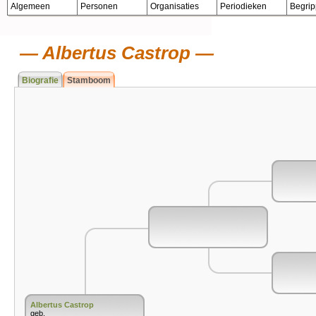
Algemeen
Personen
Organisaties
Periodieken
Begri
Albertus Castrop
Biografie
Stamboom
Albertus Castrop
geb.