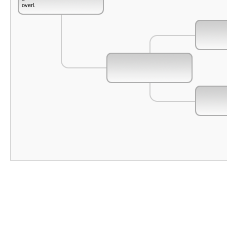
overl.