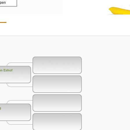
ppen
en Eshof
g