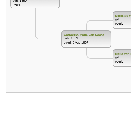
geb. 1850
overl.
Nicolaas 
geb.
overl.
Catharina Maria van Soest
geb. 1813
overl. 8 Aug 1867
Maria van 
geb.
overl.