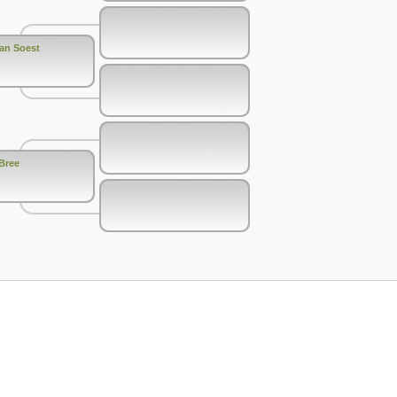
van Soest
Bree