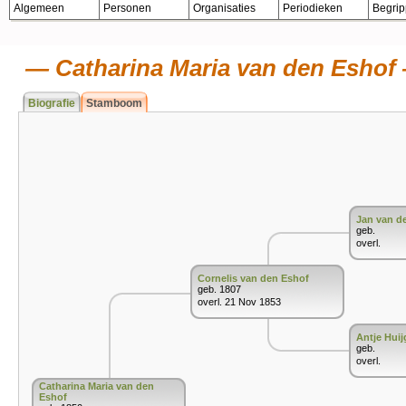
Algemeen
Personen
Organisaties
Periodieken
Begri
Catharina Maria van den Eshof
Biografie
Stamboom
Jan van d
geb.
overl.
Cornelis van den Eshof
geb. 1807
overl. 21 Nov 1853
Antje Huij
geb.
overl.
Catharina Maria van den
Eshof