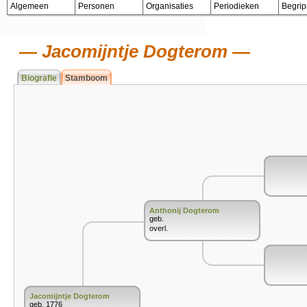
Algemeen
Personen
Organisaties
Periodieken
Begri
Jacomijntje Dogterom
Biografie
Stamboom
Anthonij Dogterom
geb.
overl.
Jacomijntje Dogterom
geb. 1776