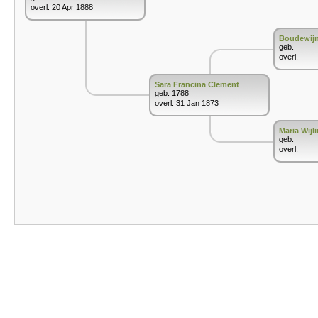
overl. 20 Apr 1888
Boudewij
geb.
overl.
Sara Francina Clement
geb. 1788
overl. 31 Jan 1873
Maria Wijl
geb.
overl.