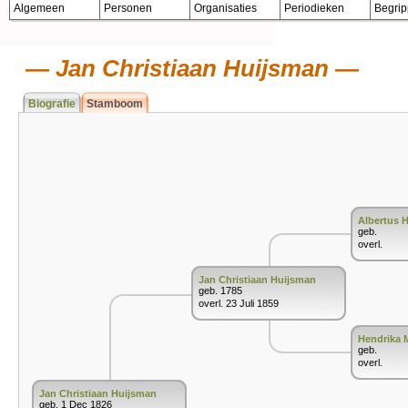
Algemeen
Personen
Organisaties
Periodieken
Begri
Jan Christiaan Huijsman
Biografie
Stamboom
Albertus 
geb.
overl.
Jan Christiaan Huijsman
geb. 1785
overl. 23 Juli 1859
Hendrika 
geb.
overl.
Jan Christiaan Huijsman
geb. 1 Dec 1826