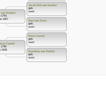
Jacob Dirk van Keeken
geb.
overl.
k van Keeken
n 1791
an 1867
Sara van Osch
geb.
overl.
Pierre Cavelti
geb.
overl.
anne Cavelti
i 1796
b 1835
Dorothee van Polfliet
geb.
overl.