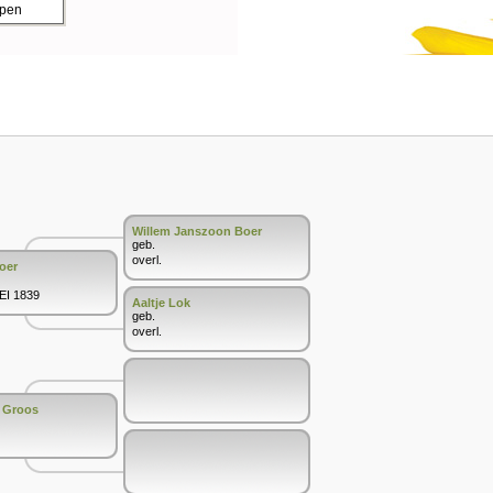
ppen
Willem Janszoon Boer
geb.
overl.
oer
MEI 1839
Aaltje Lok
geb.
overl.
n Groos