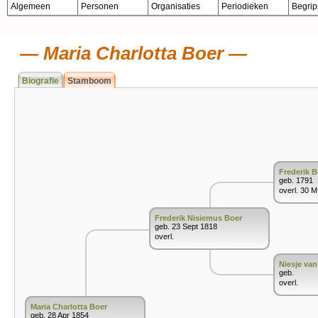
Algemeen
Personen
Organisaties
Periodieken
Begri
Maria Charlotta Boer
Biografie
Stamboom
Frederik B
geb. 1791
overl. 30 
Frederik Nisiemus Boer
geb. 23 Sept 1818
overl.
Niesje va
geb.
overl.
Maria Charlotta Boer
geb. 28 Apr 1854