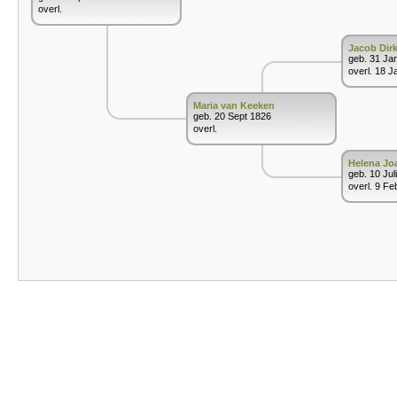
overl.
Jacob Dir
geb. 31 Ja
overl. 18 J
Maria van Keeken
geb. 20 Sept 1826
overl.
Helena Jo
geb. 10 Jul
overl. 9 Fe