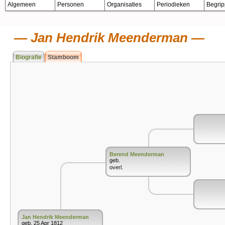
Algemeen
Personen
Organisaties
Periodieken
Begri
Jan Hendrik Meenderman
Biografie
Stamboom
Berend Meenderman
geb.
overl.
Jan Hendrik Meenderman
geb. 25 Apr 1812