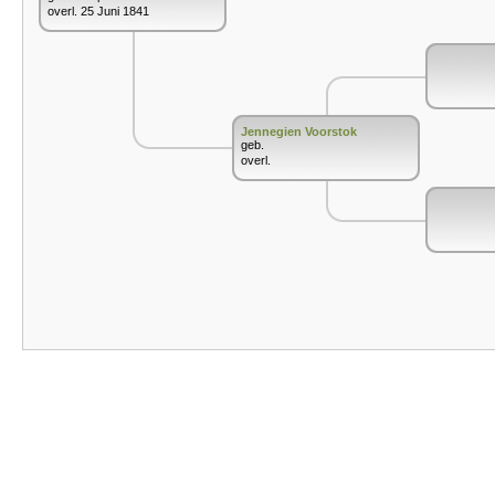
overl. 25 Juni 1841
Jennegien Voorstok
geb.
overl.