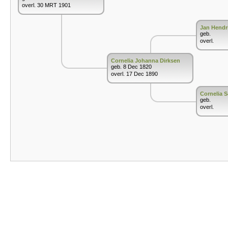
overl. 30 MRT 1901
Jan Hendr
geb.
overl.
Cornelia Johanna Dirksen
geb. 8 Dec 1820
overl. 17 Dec 1890
Cornelia 
geb.
overl.