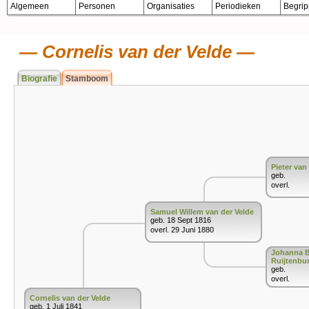
Algemeen
Personen
Organisaties
Periodieken
Begri
Cornelis van der Velde
Biografie
Stamboom
Pieter van
geb.
overl.
Samuel Willem van der Velde
geb. 18 Sept 1816
overl. 29 Juni 1880
Johanna B
Ruijtenbu
geb.
overl.
Cornelis van der Velde
geb. 1 Juli 1841