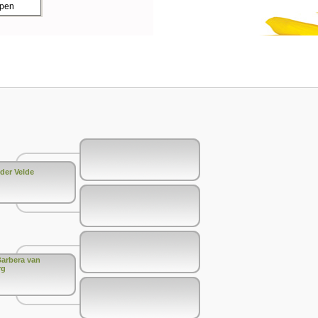
ppen
 der Velde
arbera van
rg