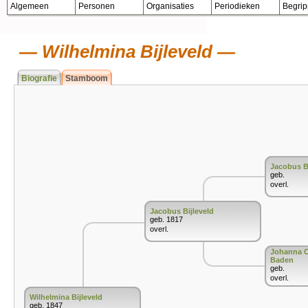
Algemeen
Personen
Organisaties
Periodieken
Begri
Wilhelmina Bijleveld
Biografie
Stamboom
Jacobus Bi
geb.
overl.
Jacobus Bijleveld
geb. 1817
overl.
Johanna C
Baden
geb.
overl.
Wilhelmina Bijleveld
geb. 1847