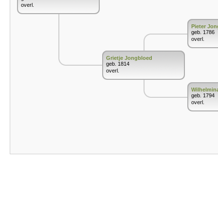
overl.
Pieter Jo
geb. 1786
overl.
Grietje Jongbloed
geb. 1814
overl.
Wilhelmin
geb. 1794
overl.