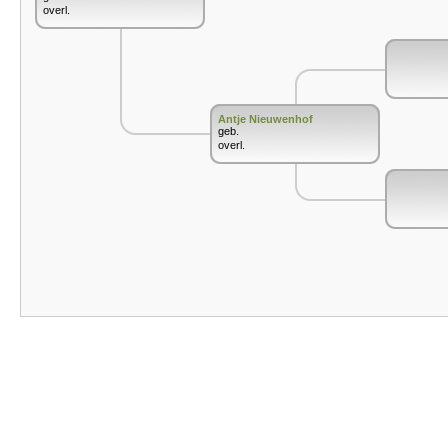
overl.
Antje Nieuwenhof
geb.
overl.