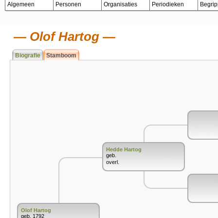
Algemeen
Personen
Organisaties
Periodieken
Begri
Olof Hartog
Biografie
Stamboom
Hedde Hartog
geb.
overl.
Olof Hartog
geb. 1792