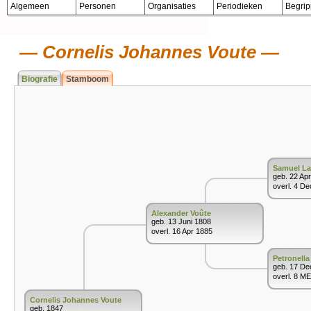
Algemeen
Personen
Organisaties
Periodieken
Begri
Cornelis Johannes Voute
Biografie
Stamboom
Samuel La
geb. 22 Ap
overl. 4 D
Alexander Voûte
geb. 13 Juni 1808
overl. 16 Apr 1885
Petronella
geb. 17 De
overl. 8 ME
Cornelis Johannes Voute
geb. 1847