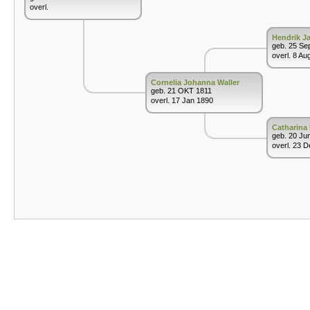
overl.
Hendrik Ja
geb. 25 Se
overl. 8 Au
Cornelia Johanna Waller
geb. 21 OKT 1811
overl. 17 Jan 1890
Catharina 
geb. 20 Ju
overl. 23 