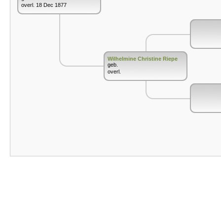
overl. 18 Dec 1877
Wilhelmine Christine Riepe
geb.
overl.