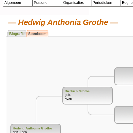
Algemeen
Personen
Organisaties
Periodieken
Begri
Hedwig Anthonia Grothe
Biografie
Stamboom
Diedrich Grothe
geb.
overl.
Hedwig Anthonia Grothe
geb. 1850