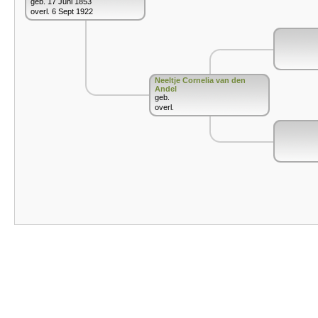
geb. 17 Juni 1853
overl. 6 Sept 1922
Neeltje Cornelia van den
Andel
geb.
overl.