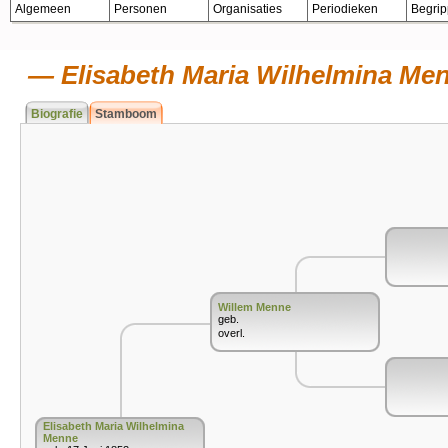
Algemeen
Personen
Organisaties
Periodieken
Begri
Elisabeth Maria Wilhelmina Me
Biografie
Stamboom
Willem Menne
geb.
overl.
Elisabeth Maria Wilhelmina
Menne