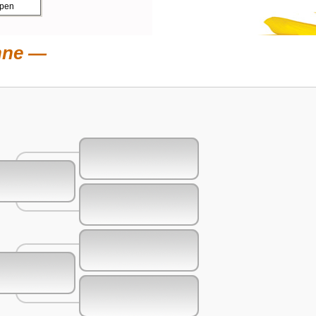
ppen
nne