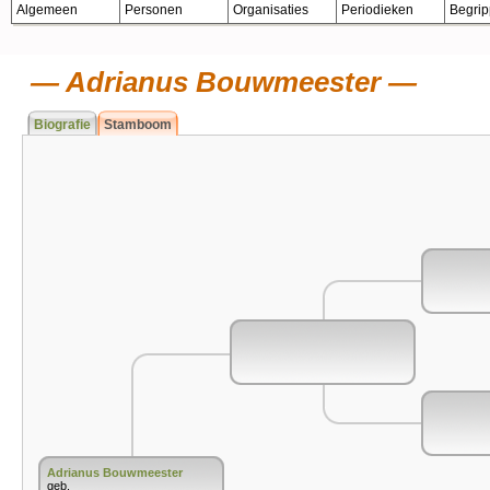
Algemeen
Personen
Organisaties
Periodieken
Begri
Adrianus Bouwmeester
Biografie
Stamboom
Adrianus Bouwmeester
geb.