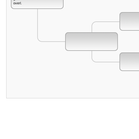
overl.