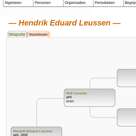
Algemeen
Personen
Organisaties
Periodieken
Begri
Hendrik Eduard Leussen
Biografie
Stamboom
Dirk Leussen
geb.
overl.
Hendrik Eduard Leussen
geb. 1840