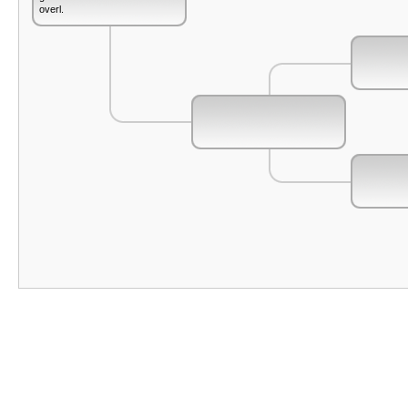
overl.