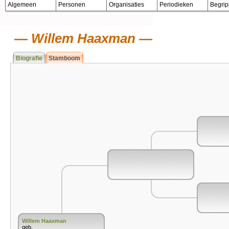
Algemeen
Personen
Organisaties
Periodieken
Begri
Willem Haaxman
Biografie
Stamboom
Willem Haaxman
geb.