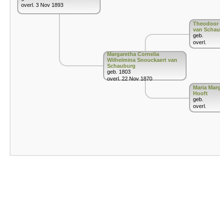
overl. 3 Nov 1893
Theodoor 
van Scha
geb.
overl.
Margaretha Cornelia
Wilhelmina Snouckaert van
Schauburg
geb. 1803
overl. 22 Nov 1870
Maria Mar
Hooft
geb.
overl.