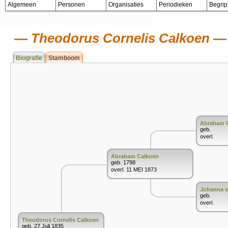
Algemeen
Personen
Organisaties
Periodieken
Begri
Theodorus Cornelis Calkoen
Biografie
Stamboom
Abraham 
geb.
overl.
Abraham Calkoen
geb. 1798
overl. 11 MEI 1873
Johanna 
geb.
overl.
Theodorus Cornelis Calkoen
geb. 27 Juli 1835