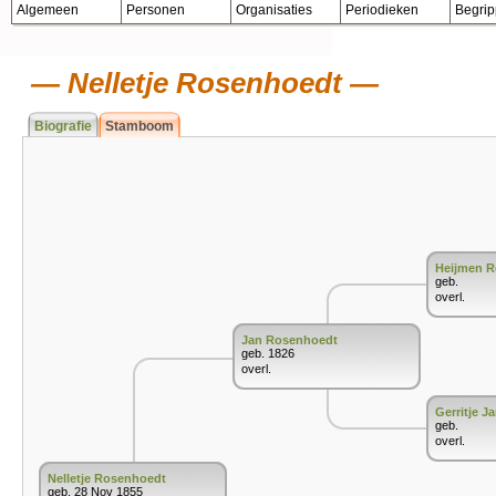
Algemeen
Personen
Organisaties
Periodieken
Begri
Nelletje Rosenhoedt
Biografie
Stamboom
Heijmen 
geb.
overl.
Jan Rosenhoedt
geb. 1826
overl.
Gerritje J
geb.
overl.
Nelletje Rosenhoedt
geb. 28 Nov 1855