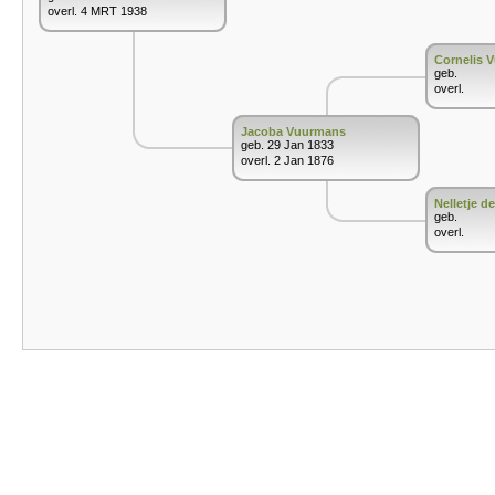
overl. 4 MRT 1938
Cornelis 
geb.
overl.
Jacoba Vuurmans
geb. 29 Jan 1833
overl. 2 Jan 1876
Nelletje d
geb.
overl.