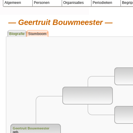
Algemeen
Personen
Organisaties
Periodieken
Begri
Geertruit Bouwmeester
Biografie
Stamboom
Geertruit Bouwmeester
geb.