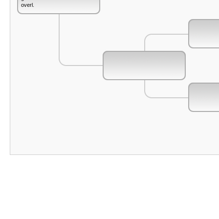
overl.