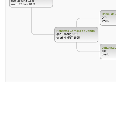
geb. 28 MRT 1838
overl. 12 Juni 1883
Daniel de
geb.
overl.
Henriette Cornelia de Jongh
geb. 29 Aug 1811
overl. 4 MRT 1895
Johanna 
geb.
overl.