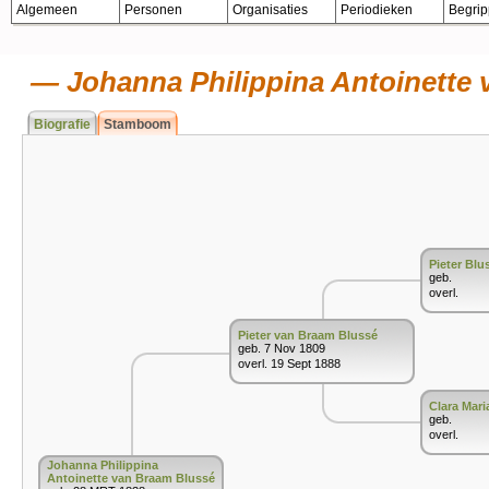
Algemeen
Personen
Organisaties
Periodieken
Begri
Johanna Philippina Antoinette
Biografie
Stamboom
Pieter Blu
geb.
overl.
Pieter van Braam Blussé
geb. 7 Nov 1809
overl. 19 Sept 1888
Clara Mar
geb.
overl.
Johanna Philippina
Antoinette van Braam Blussé