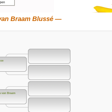
ppen
 van Braam Blussé
sse
ia van Braam