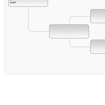
overl.