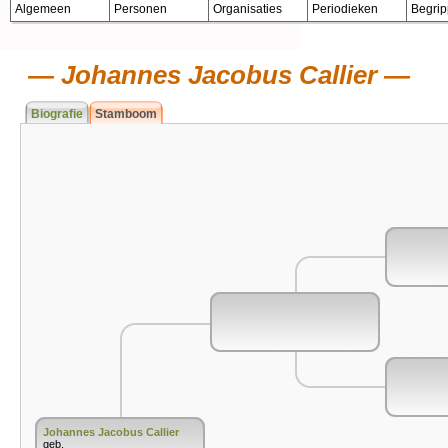
Algemeen
Personen
Organisaties
Periodieken
Begri
Johannes Jacobus Callier
Biografie
Stamboom
Johannes Jacobus Callier
geb.