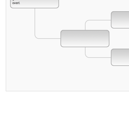
overl.