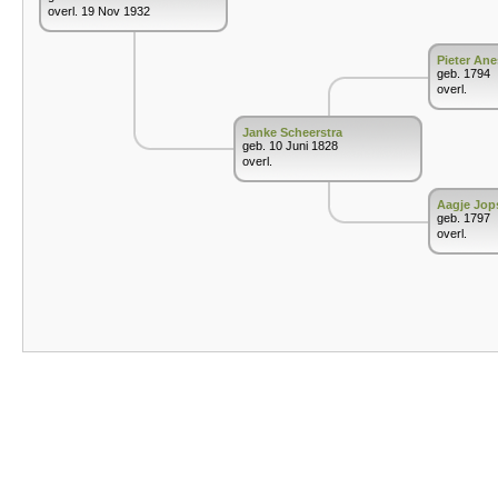
overl. 19 Nov 1932
Pieter Ane
geb. 1794
overl.
Janke Scheerstra
geb. 10 Juni 1828
overl.
Aagje Jop
geb. 1797
overl.