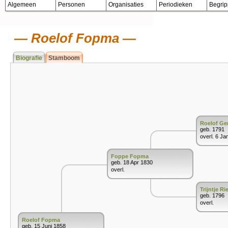
Algemeen
Personen
Organisaties
Periodieken
Begri
Roelof Fopma
Biografie
Stamboom
Roelof Ge
geb. 1791
overl. 6 Ja
Foppe Fopma
geb. 18 Apr 1830
overl.
Trijntje 
geb. 1796
overl.
Roelof Fopma
geb. 15 Juni 1858