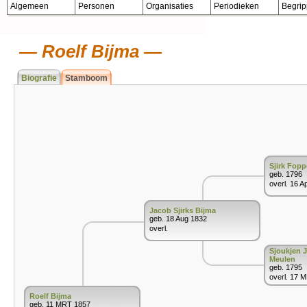
Algemeen
Personen
Organisaties
Periodieken
Begri
Roelf Bijma
Biografie
Stamboom
Sjirk Fopp
geb. 1796
overl. 16 A
Jacob Sjirks Bijma
geb. 18 Aug 1832
overl.
Sjoukjen 
Meulen
geb. 1795
overl. 17 
Roelf Bijma
geb. 11 MRT 1857