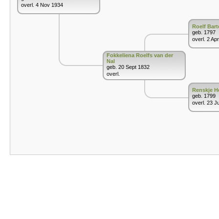
overl. 4 Nov 1934
Roelf Bart
geb. 1797
overl. 2 Ap
Fokkeliena Roelfs van der
Nal
geb. 20 Sept 1832
overl.
Renskje H
geb. 1799
overl. 23 J