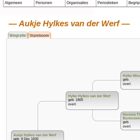
Algemeen
Personen
Organisaties
Periodieken
Begri
Aukje Hylkes van der Werf
Biografie
Stamboom
Hylke Wis
geb.
overl.
Hylke Hylkes van der Werf
geb. 1805
overl.
Hectora T
Burenstei
geb.
overl.
Aukje Hylkes van der Werf
geb. 9 Dec 1830