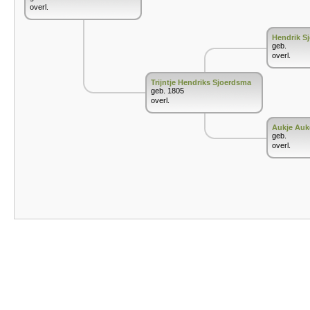
overl.
Hendrik S
geb.
overl.
Trijntje Hendriks Sjoerdsma
geb. 1805
overl.
Aukje Au
geb.
overl.