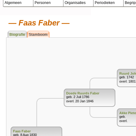
Algemeen
Personen
Organisaties
Periodieken
Begri
Faas Faber
Biografie
Stamboom
Ruurd Joh
geb. 1742
overl. 1801
Doede Ruurds Faber
geb. 2 Juli 1786
overl. 20 Jan 1846
Akke Piete
geb.
overl.
Faas Faber
geb. 8 Aug 1830