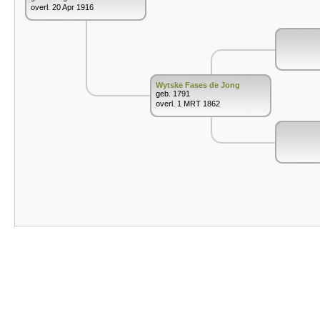
overl. 20 Apr 1916
Wytske Fases de Jong
geb. 1791
overl. 1 MRT 1862