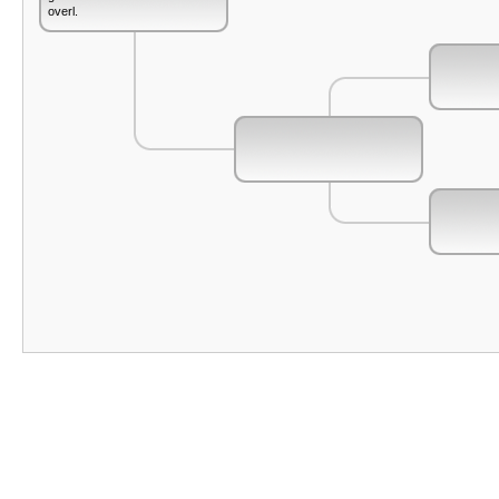
overl.