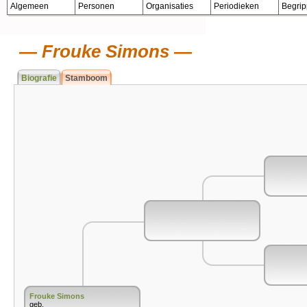
Algemeen
Personen
Organisaties
Periodieken
Begri
Frouke Simons
Biografie
Stamboom
Frouke Simons
geb.