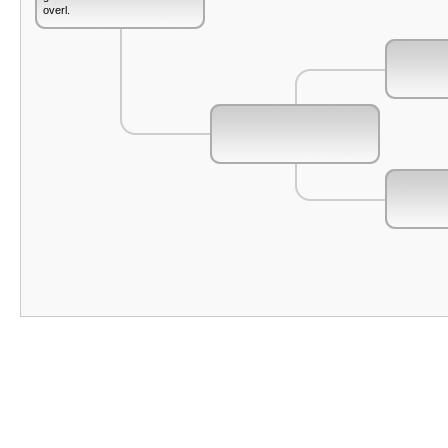
overl.