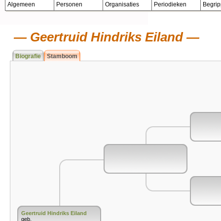
Algemeen
Personen
Organisaties
Periodieken
Begri
Geertruid Hindriks Eiland
Biografie
Stamboom
Geertruid Hindriks Eiland
geb.