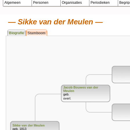
Algemeen
Personen
Organisaties
Periodieken
Begri
Sikke van der Meulen
Biografie
Stamboom
Jacob Bouwes van der
Meulen
geb.
overl.
Sikke van der Meulen
geb. 1813