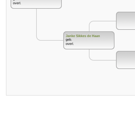
overl.
Janke Sikkes de Haan
geb.
overl.