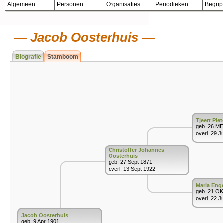
Algemeen
Personen
Organisaties
Periodieken
Begri
Jacob Oosterhuis
Biografie
Stamboom
Tjeert Pie
geb. 26 ME
overl. 29 J
Christoffer Johannes
Oosterhuis
geb. 27 Sept 1871
overl. 13 Sept 1922
Maria Enge
geb. 21 O
overl. 22 J
Jacob Oosterhuis
geb. 9 Apr 1901