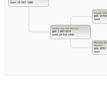
overl. 25 OKT 1985
Jacob Sik
geb. 14 No
overl.
Janke van der Meulen
geb. 1 MEI 1874
overl. 24 Feb 1949
Wytske Bo
Meulen
geb. 1839
overl.