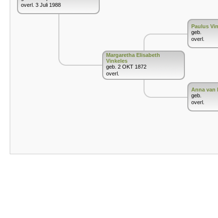
overl. 3 Juli 1988
Paulus Vi
geb.
overl.
Margaretha Elisabeth
Vinkeles
geb. 2 OKT 1872
overl.
Anna van 
geb.
overl.