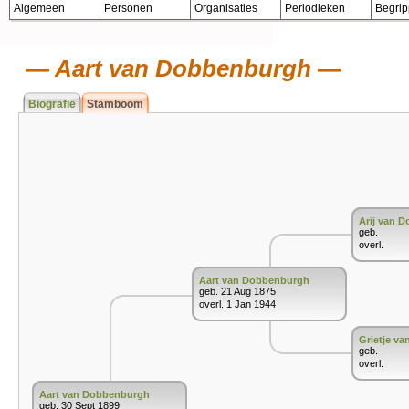
Algemeen
Personen
Organisaties
Periodieken
Begri
Aart van Dobbenburgh
Biografie
Stamboom
Arij van 
geb.
overl.
Aart van Dobbenburgh
geb. 21 Aug 1875
overl. 1 Jan 1944
Grietje van
geb.
overl.
Aart van Dobbenburgh
geb. 30 Sept 1899