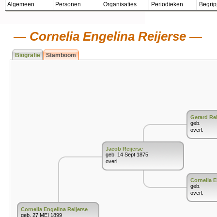
Algemeen
Personen
Organisaties
Periodieken
Begri
Cornelia Engelina Reijerse
Biografie
Stamboom
Gerard Rei
geb.
overl.
Jacob Reijerse
geb. 14 Sept 1875
overl.
Cornelia E
geb.
overl.
Cornelia Engelina Reijerse
geb. 27 MEI 1899