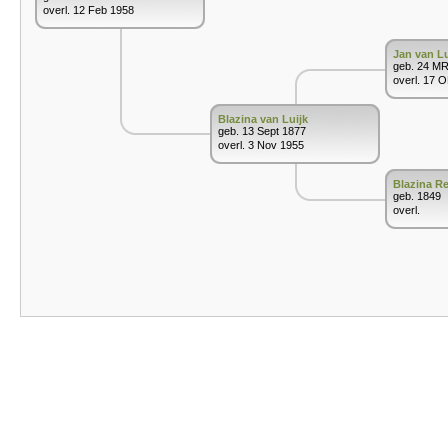
overl. 12 Feb 1958
Jan van Lu
geb. 24 M
overl. 17 
Blazina van Luijk
geb. 13 Sept 1877
overl. 3 Nov 1955
Blazina Re
geb. 1849
overl.