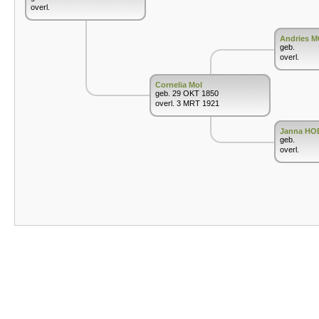
overl.
Andries 
geb.
overl.
Cornelia Mol
geb. 29 OKT 1850
overl. 3 MRT 1921
Janna HO
geb.
overl.