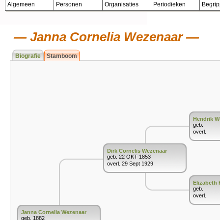
Algemeen
Personen
Organisaties
Periodieken
Begri
Janna Cornelia Wezenaar
Biografie
Stamboom
Hendrik W
geb.
overl.
Dirk Cornelis Wezenaar
geb. 22 OKT 1853
overl. 29 Sept 1929
Elizabeth 
geb.
overl.
Janna Cornelia Wezenaar
geb. 1882