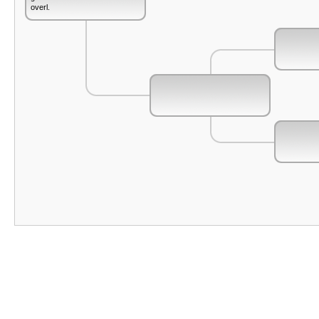
overl.