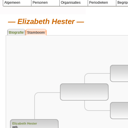
Algemeen
Personen
Organisaties
Periodieken
Begri
Elizabeth Hester
Biografie
Stamboom
Elizabeth Hester
geb.