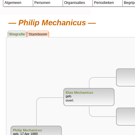
Algemeen
Personen
Organisaties
Periodieken
Begri
Philip Mechanicus
Biografie
Stamboom
Elias Mechanicus
geb.
overl.
Philip Mechanicus
geb. 17 Apr 1889