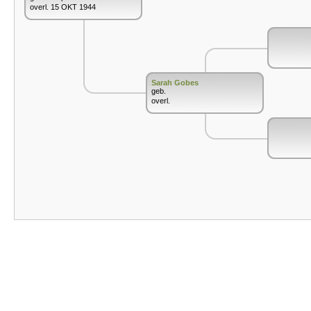
overl. 15 OKT 1944
Sarah Gobes
geb.
overl.