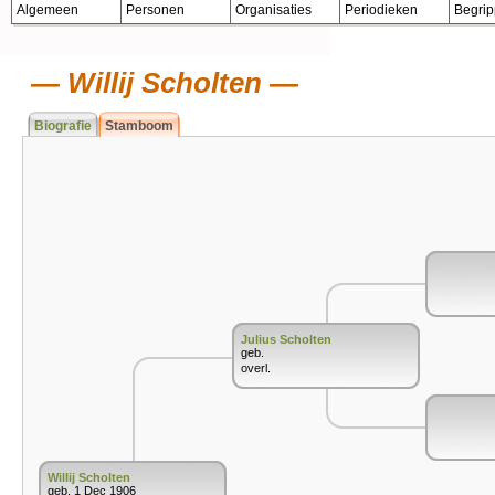
Algemeen
Personen
Organisaties
Periodieken
Begri
Willij Scholten
Biografie
Stamboom
Julius Scholten
geb.
overl.
Willij Scholten
geb. 1 Dec 1906