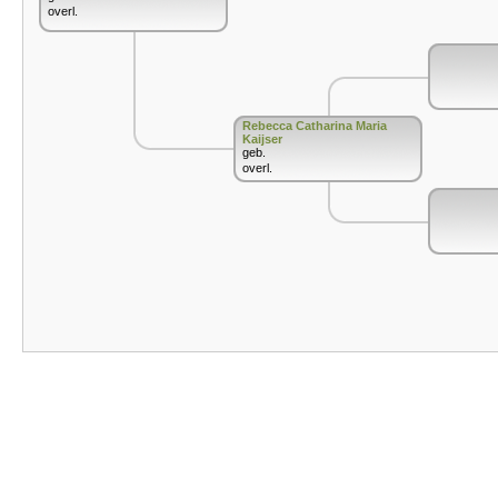
overl.
Rebecca Catharina Maria
Kaijser
geb.
overl.