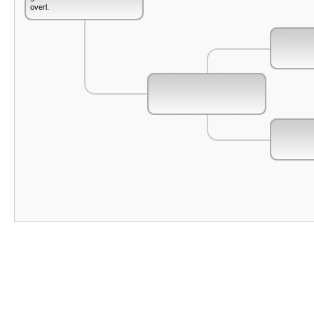
overl.