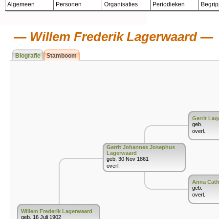
Algemeen
Personen
Organisaties
Periodieken
Begri
Willem Frederik Lagerwaard
Biografie
Stamboom
Gerrit La
geb.
overl.
Gerrit Johannes Josephus
Lagerwaard
geb. 30 Nov 1861
overl.
Anna Cath
geb.
overl.
Willem Frederik Lagerwaard
geb. 16 Juli 1902