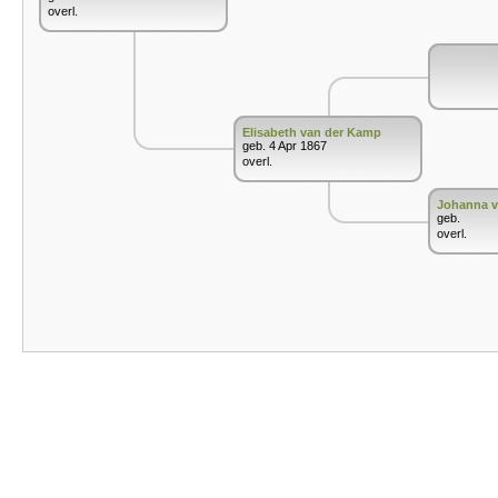
overl.
Elisabeth van der Kamp
geb. 4 Apr 1867
overl.
Johanna v
geb.
overl.