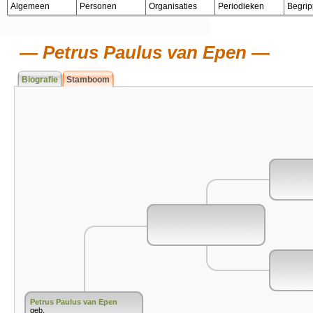
Algemeen
Personen
Organisaties
Periodieken
Begri
Petrus Paulus van Epen
Biografie
Stamboom
Petrus Paulus van Epen
geb.