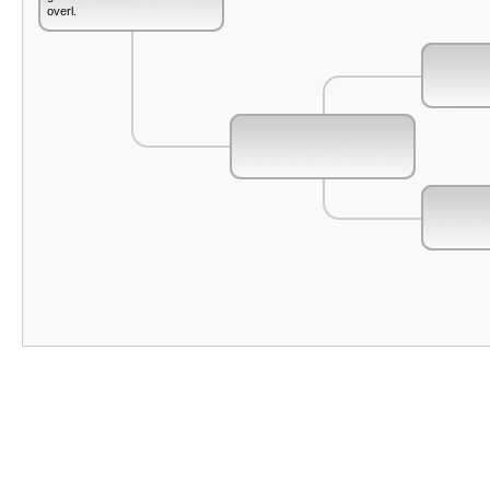
overl.