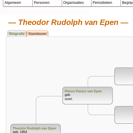
Algemeen
Personen
Organisaties
Periodieken
Begri
Theodor Rudolph van Epen
Biografie
Stamboom
Petrus Paulus van Epen
geb.
overl.
Theodor Rudolph van Epen
geb. 1854