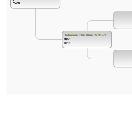
overl.
Johanna Christina Redeker
geb.
overl.