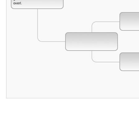
overl.