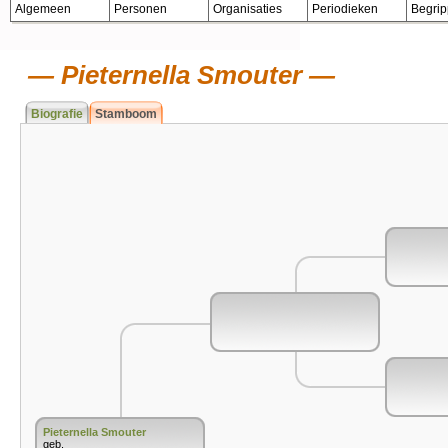
Algemeen
Personen
Organisaties
Periodieken
Begri
Pieternella Smouter
Biografie
Stamboom
Pieternella Smouter
geb.