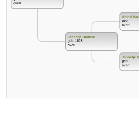
overl.
Arend Ha
geb.
overl.
Jannetje Harmse
geb. 1818
overl.
Jannetje 
geb.
overl.