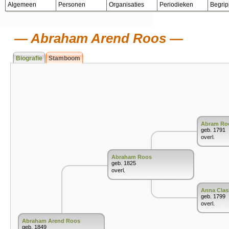
Algemeen
Personen
Organisaties
Periodieken
Begri
Abraham Arend Roos
Biografie
Stamboom
Abram Ro
geb. 1791
overl.
Abraham Roos
geb. 1825
overl.
Anna Clasi
geb. 1799
overl.
Abraham Arend Roos
geb. 1849